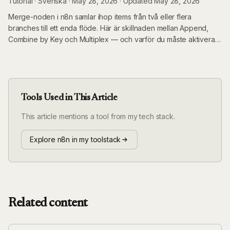
Tutorial
·
Svenska ·
May 28, 2026
·
Updated
May 28, 2026
Merge-noden i n8n samlar ihop items från två eller flera
branches till ett enda flöde. Här är skillnaden mellan Append,
Combine by Key och Multiplex — och varför du måste aktivera
"Wait for Both Inputs" för verklig parallellitet.
Tools Used in This Article
This article mentions a tool from my tech stack.
Explore n8n in my toolstack
Related content