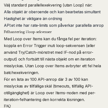
Välj standard parallellexekvering (utan Loop) när:
Alla objekt är oberoende och kan bearbetas simultant
Hastighet är viktigare än ordning
API:et inte har rate-limits som påverkar parallella anrop
Felhantering i loop-sekvenser
Med Loop over Items kan du fånga fel per iteration:
koppla en Error Trigger inuti loop-sekvensen (eller
använd Try/Catch-mönstret med IF-nod på error-
output) och fortsätt till nästa objekt om en iteration
misslyckas. Utan Loop over Items avbryter ett fel hela
batchexekveringen.
För en lista av 100 API-anrop där 3 av 100 kan
misslyckas av tillfälliga skäl (timeouts, tillfällig API-
otillgänglighet) är Loop over Items-noden med per-
iteration-felhantering den korrekta lösningen.
FAQ