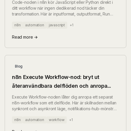
Code-noden i n8n kör JavaScript eller Python direkt i
ditt workflow när ingen dedikerad nod täcker din
transformation. Här är inputformat, outputformat, Run
Once for All Items, och tre praktiska use cases.
n8n
automation
javascript
+1
Read more →
Blog
n8n Execute Workflow-nod: bryt ut
återanvändbara delflöden och anropa
dem från flera automationer
Execute Workflow-noden låter dig anropa ett separat
n8n-workflow som ett delflöde. Här är skillnaden mellan
synkront och asynkront läge, notifikations-hub-mönstret,
credential-scope, och hur du följer felkedjan i
n8n
automation
workflow
+1
exekveringshistoriken.