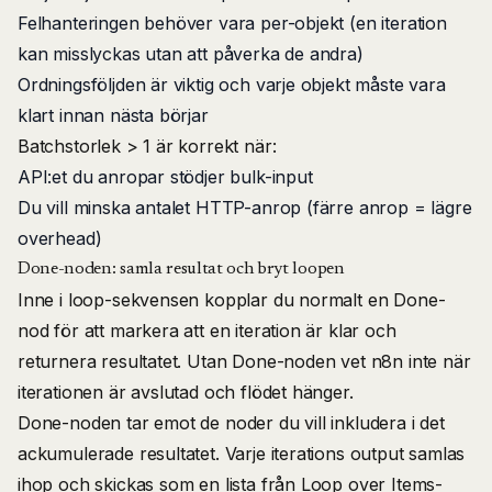
Felhanteringen behöver vara per-objekt (en iteration
kan misslyckas utan att påverka de andra)
Ordningsföljden är viktig och varje objekt måste vara
klart innan nästa börjar
Batchstorlek > 1 är korrekt när:
API:et du anropar stödjer bulk-input
Du vill minska antalet HTTP-anrop (färre anrop = lägre
overhead)
Done-noden: samla resultat och bryt loopen
Inne i loop-sekvensen kopplar du normalt en Done-
nod för att markera att en iteration är klar och
returnera resultatet. Utan Done-noden vet n8n inte när
iterationen är avslutad och flödet hänger.
Done-noden tar emot de noder du vill inkludera i det
ackumulerade resultatet. Varje iterations output samlas
ihop och skickas som en lista från Loop over Items-