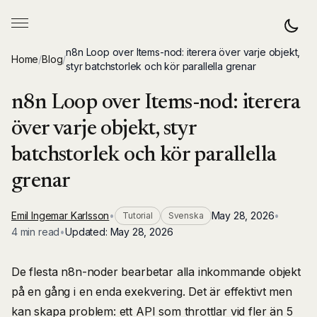
n8n Loop over Items-nod: iterera över varje objekt,
Home
/
Blog
/
styr batchstorlek och kör parallella grenar
n8n Loop over Items-nod: iterera
över varje objekt, styr
batchstorlek och kör parallella
grenar
Emil Ingemar Karlsson
•
May 28, 2026
•
Tutorial
Svenska
4 min read
•
Updated:
May 28, 2026
De flesta n8n-noder bearbetar alla inkommande objekt
på en gång i en enda exekvering. Det är effektivt men
kan skapa problem: ett API som throttlar vid fler än 5