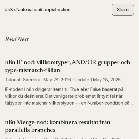
#n8n
#automation
#loop
#iteration
Share
Read Next
n8n IF-nod: villkorstyper, AND/OR-grupper och
type-mismatch-fällan
Tutorial
·
Svenska ·
May 28, 2026
·
Updated
May 28, 2026
IF-noden i n8n dirigerar items till True eller False baserat på
villkor du definierar. Det vanligaste problemet är tyst fel när
fälttypen inte matchar villkorstypen — en Number-condition på
ett string-fält returnerar false varje gång.
n8n Merge-nod: kombinera resultat från
parallella branches