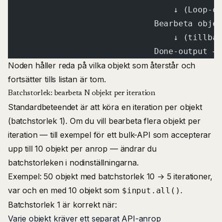
                                  ↓ (Loop-o
                              Bearbeta obje
                                  ↓ (tillba
                              Done-output →
Noden håller reda på vilka objekt som återstår och
fortsätter tills listan är tom.
Batchstorlek: bearbeta N objekt per iteration
Standardbeteendet är att köra en iteration per objekt
(batchstorlek 1). Om du vill bearbeta flera objekt per
iteration — till exempel för ett bulk-API som accepterar
upp till 10 objekt per anrop — ändrar du
batchstorleken i nodinställningarna.
Exempel: 50 objekt med batchstorlek 10 → 5 iterationer,
var och en med 10 objekt som
.
$input.all()
Batchstorlek 1 är korrekt när:
Varje objekt kräver ett separat API-anrop