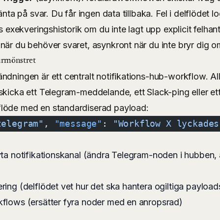
vänta på svar. Du får ingen data tillbaka. Fel i delflödet
ns exekveringshistorik om du inte lagt upp explicit felhant
när du behöver svaret, asynkront när du inte bryr dig o
urmönstret
ndningen är ett centralt notifikations-hub-workflow. Al
skicka ett Telegram-meddelande, ett Slack-ping eller et
löde med en standardiserad payload:
telegram"
, 
"message"
: 
"Workflow X lyckades
yta notifikationskanal (ändra Telegram-noden i hubben,
ring (delflödet vet hur det ska hantera ogiltiga payload
kflows (ersätter fyra noder med en anropsrad)