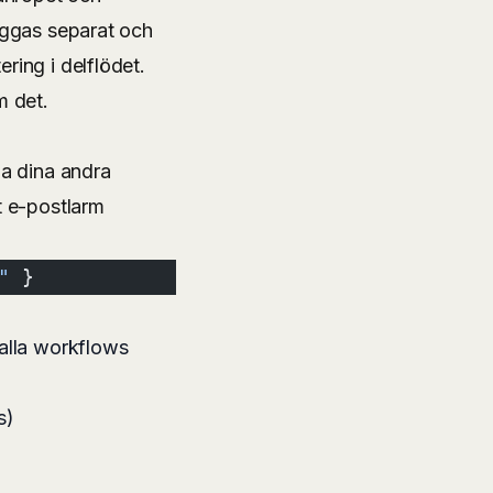
 loggas separat och
ering i delflödet.
m det.
la dina andra
t e-postlarm
"
 }
 alla workflows
s)