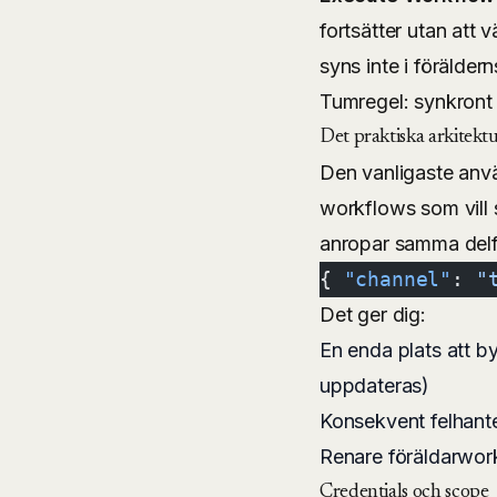
fortsätter utan att 
syns inte i förälder
Tumregel: synkront 
Det praktiska arkitekt
Den vanligaste anvä
workflows som vill 
anropar samma delf
{ 
"channel"
: 
"
Det ger dig:
En enda plats att b
uppdateras)
Konsekvent felhante
Renare föräldarwor
Credentials och scope