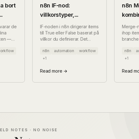
ta bort
n8n IF-nod:
n8n M
villkorstyper,
kombin
r utan
AND/OR-grupper och
från p
evarar de
IF-noden i n8n dirigerar items
Merge-n
t
dina
type-mismatch-fällan
till True eller False baserat på
branc
ihop item
sten —
villkor du definierar. Det
branches 
parat
vanligaste problemet är tyst
Här är s
orkflow
n8n
automation
workflow
n8n
a
 IF-
fel när fälttypen inte matchar
Append,
aden mot
villkorstypen — en Number-
och Mult
+1
+1
vad som
condition på ett string-fält
du måste
s
returnerar false varje gång.
Both Inp
Read more →
Read m
parallelli
IELD NOTES · NO NOISE