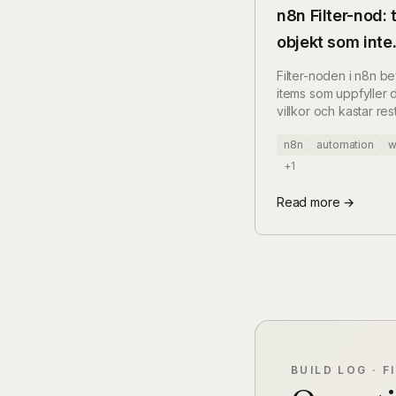
n8n Filter-nod: 
objekt som inte
uppfyller villko
Filter-noden i n8n b
att splitta flöde
items som uppfyller 
villkor och kastar re
utan att skapa en se
n8n
automation
w
"falsk" gren som med
noden. Här är skilln
+1
IF, AND vs OR, och 
händer när inga item
Read more →
passerar.
BUILD LOG · F