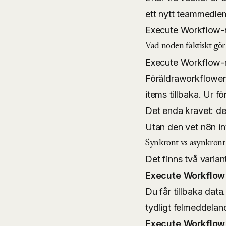
ett nytt teammedle
Execute Workflow-n
Vad noden faktiskt gör
Execute Workflow-n
Föräldraworkflowen
items tillbaka. Ur fö
Det enda kravet: d
Utan den vet n8n in
Synkront vs asynkront
Det finns två varian
Execute Workflow
Du får tillbaka data
tydligt felmeddela
Execute Workflow