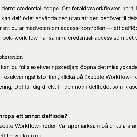
älderns credential-scope. Om föräldraworkflowen har till
 kan delflödet använda den utan att den behöver tilldela
er att du är medveten om access-kontrollen — ett delfl
ebhook-workflow har samma credential-access som det
shistoriken
 kan du följa exekveringskedjan: öppna det misslyckad
i exekveringshistoriken, klicka på Execute Workflow-n
vering. Det tar dig direkt till den nod i delflödet som kr
nropa ett annat delflöde?
ecute Workflow-noder. Var uppmärksam på cirkulära anr
tt fel vid körning.