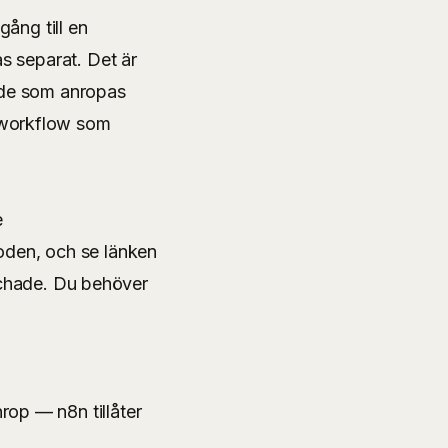
gång till en
s separat. Det är
öde som anropas
 workflow som
e
oden, och se länken
aschade. Du behöver
op — n8n tillåter