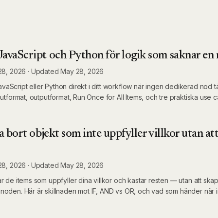
JavaScript och Python för logik som saknar en
28, 2026
·
Updated
May 28, 2026
aScript eller Python direkt i ditt workflow när ingen dedikerad nod t
putformat, outputformat, Run Once for All Items, och tre praktiska use c
a bort objekt som inte uppfyller villkor utan att
28, 2026
·
Updated
May 28, 2026
r de items som uppfyller dina villkor och kastar resten — utan att ska
noden. Här är skillnaden mot IF, AND vs OR, och vad som händer när 