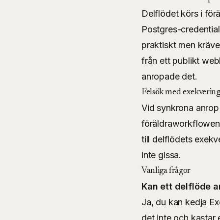
Delflödet körs i för
Postgres-credential
praktiskt men kräv
från ett publikt w
anropade det.
Felsök med exekvering
Vid synkrona anrop
föräldraworkflowen 
till delflödets exek
inte gissa.
Vanliga frågor
Kan ett delflöde a
Ja, du kan kedja Ex
det inte och kastar e