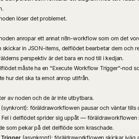
m.
oden löser det problemet.
oden anropar ett annat n8n-workflow som om det vore
 skickar in JSON-items, delflödet bearbetar dem och r
rälderns perspektiv är det bara en nod till i kedjan.
elflödet måste ha en “Execute Workflow Trigger”-nod s
te hur det ska ta emot anrop utifrån.
ter av noden och de är inte utbytbara.
(synkront): föräldraworkflowen pausar och väntar tills de
. Fel i delflödet sprider sig uppåt — föräldraworkflowen
nde som pekar på det delflöde som kraschade.
 Trigger
(asynkront): föräldraworkflowen skickar iväg 