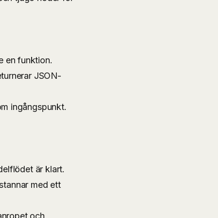
 en funktion.
eturnerar JSON-
om ingångspunkt.
lflödet är klart.
 stannar med ett
anropet och