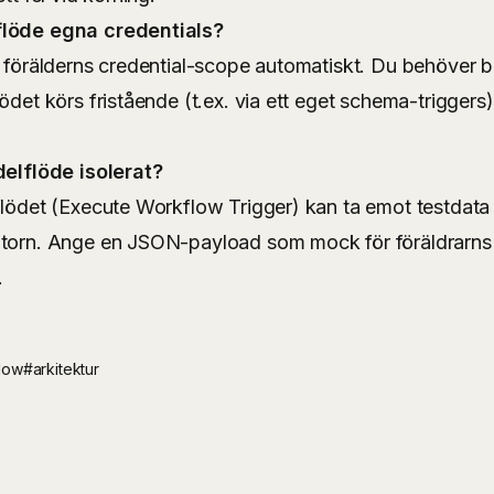
flöde egna credentials?
r förälderns credential-scope automatiskt. Du behöver ba
ödet körs fristående (t.ex. via ett eget schema-triggers)
delflöde isolerat?
flödet (Execute Workflow Trigger) kan ta emot testdata 
itorn. Ange en JSON-payload som mock för föräldrarns 
.
low
#arkitektur