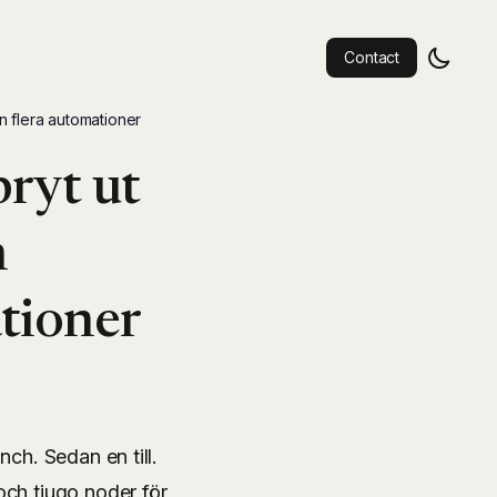
Contact
 flera automationer
ryt ut
h
tioner
nch. Sedan en till.
och tjugo noder för