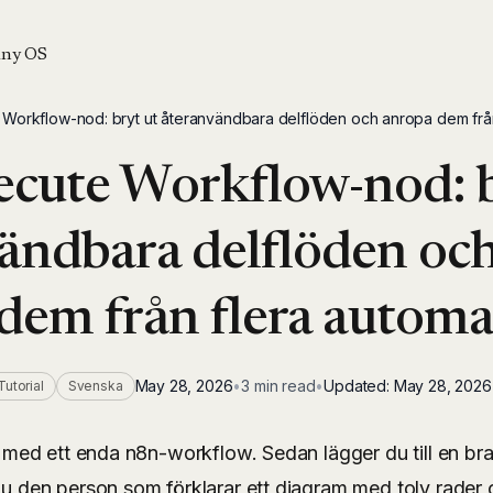
ny OS
Workflow-nod: bryt ut återanvändbara delflöden och anropa dem från
cute Workflow-nod: b
ändbara delflöden oc
dem från flera automa
May 28, 2026
•
3 min read
•
Updated:
May 28, 2026
Tutorial
Svenska
ta med ett enda n8n-workflow. Sedan lägger du till en bra
 du den person som förklarar ett diagram med tolv rader 