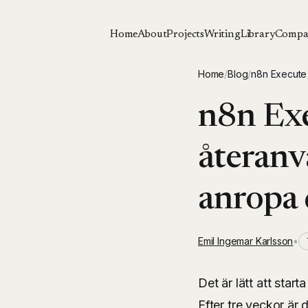
Home
About
Projects
Writing
Library
Compa
Home
/
Blog
/
n8n Execute 
n8n Exe
återanv
anropa 
Emil Ingemar Karlsson
•
Det är lätt att star
Efter tre veckor är