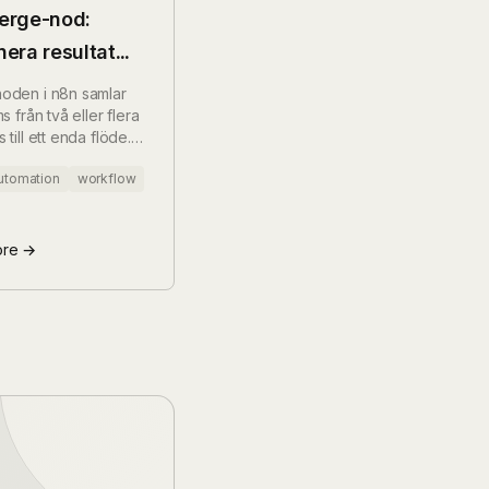
erge-nod:
era resultat
arallella
oden i n8n samlar
hes
s från två eller flera
till ett enda flöde.
killnaden mellan
utomation
workflow
 Combine by Key
iplex — och varför
 aktivera "Wait for
uts" för verklig
ore →
tet.