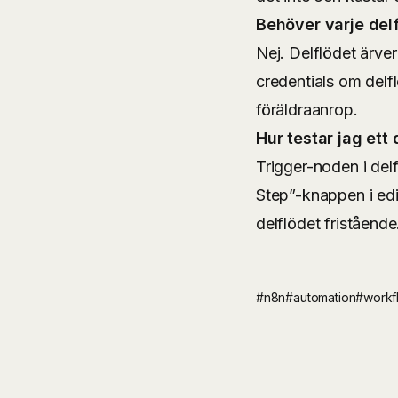
Behöver varje del
Nej. Delflödet ärve
credentials om delfl
föräldraanrop.
Hur testar jag ett 
Trigger-noden i del
Step”-knappen i ed
delflödet fristående
#n8n
#automation
#workf