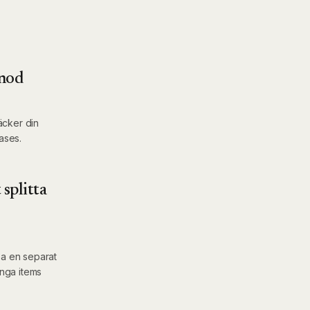
 nod
äcker din
ases.
 splitta
pa en separat
inga items