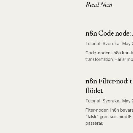
Read Next
n8n Code node: 
Tutorial
·
Svenska ·
May 
Code-noden i n8n kör Jav
transformation. Här är in
n8n Filter-nod: t
flödet
Tutorial
·
Svenska ·
May 
Filter-noden i n8n bevara
"falsk" gren som med IF-
passerar.